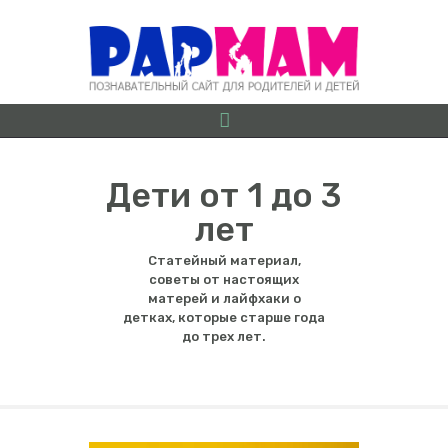
Дети от 1 до 3
лет
О ПРОЕКТЕ
Статейный материал,
БЕРЕМЕННОСТЬ ОТ
советы от настоящих
А ДО Я
матерей и лайфхаки о
детках, которые старше года
ГРУДНИЧКИ
до трех лет.
ДОШКОЛЯТА
ШКОЛЬНИКИ
ИГРЫ
ЛАЙФХАКИ