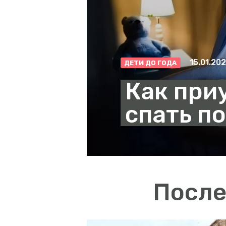
15.01.20
ДЕТИ ДО ГОДА
Как при
спать п
После