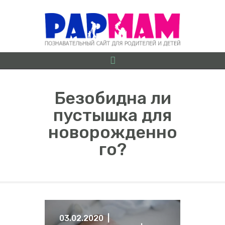
Безобидна ли
пустышка для
О ПРОЕКТЕ
новорожденно
БЕРЕМЕННОСТЬ ОТ
го?
А ДО Я
ГРУДНИЧКИ
ДОШКОЛЯТА
ШКОЛЬНИКИ
ИГРЫ
03.02.2020
ЛАЙФХАКИ