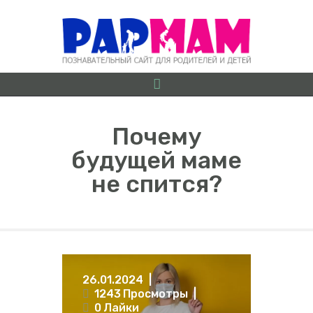
Почему
будущей маме
О ПРОЕКТЕ
не спится?
БЕРЕМЕННОСТЬ ОТ
А ДО Я
ГРУДНИЧКИ
ДОШКОЛЯТА
ШКОЛЬНИКИ
26.01.2024
ИГРЫ
1243
Просмотры
ЛАЙФХАКИ
0
Лайки