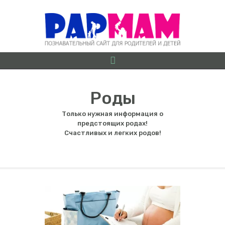
Роды
Только нужная информация о
О ПРОЕКТЕ
предстоящих родах!
Счастливых и легких родов!
БЕРЕМЕННОСТЬ ОТ
А ДО Я
ГРУДНИЧКИ
ДОШКОЛЯТА
ШКОЛЬНИКИ
ИГРЫ
ЛАЙФХАКИ