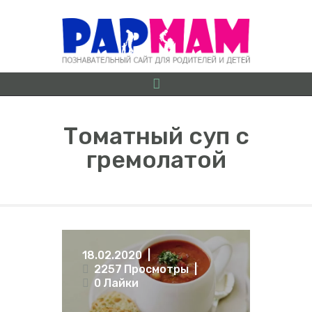
Томатный суп с
гремолатой
О ПРОЕКТЕ
БЕРЕМЕННОСТЬ ОТ
А ДО Я
ГРУДНИЧКИ
ДОШКОЛЯТА
18.02.2020
ШКОЛЬНИКИ
2257
Просмотры
0
Лайки
ИГРЫ
ЛАЙФХАКИ