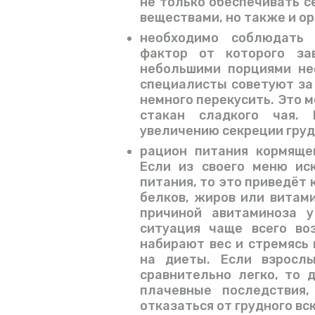
не только обеспечивать 
веществами, но также и о
необходимо соблюдать
фактор от которого за
небольшими порциями не
специалисты советуют за
немного перекусить. Это 
стакан сладкого чая. 
увеличению секреции груд
рацион питания кормящ
Если из своего меню ис
питания, то это приведёт 
белков, жиров или витами
причиной авитаминоза 
ситуация чаще всего во
набирают вес и стремясь 
на диеты. Если взросл
сравнительно легко, то
плачевные последствия
отказаться от грудного вс