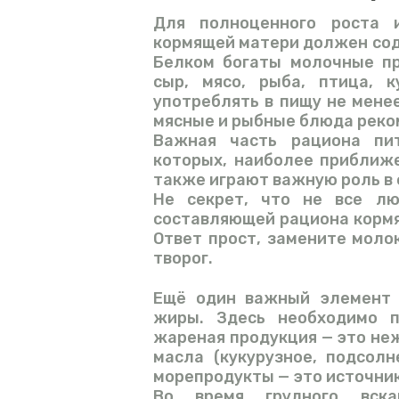
Для полноценного роста 
кормящей матери должен сод
Белком богаты молочные пр
сыр, мясо, рыба, птица, 
употреблять в пищу не мене
мясные и рыбные блюда реко
Важная часть рациона пи
которых, наиболее приближе
также играют важную роль в 
Не секрет, что не все лю
составляющей рациона кормя
Ответ прост, замените моло
творог.
Ещё один важный элемент 
жиры. Здесь необходимо п
жареная продукция — это не
масла (кукурузное, подсолн
морепродукты — это источни
Во время грудного вска