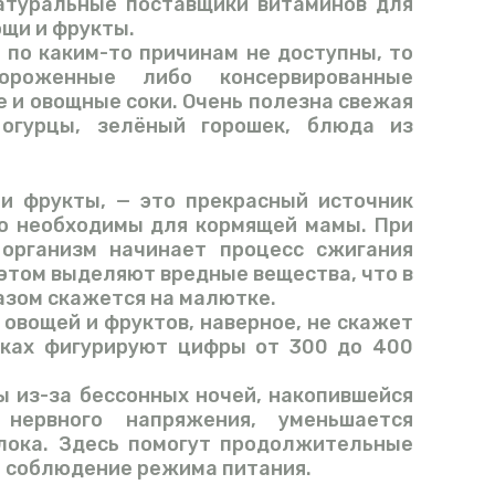
Натуральные поставщики витаминов для
ощи и фрукты.
 по каким-то причинам не доступны, то
ороженные либо консервированные
е и овощные соки. Очень полезна свежая
 огурцы, зелёный горошек, блюда из
 и фрукты, — это прекрасный источник
но необходимы для кормящей мамы. При
 организм начинает процесс сжигания
 этом выделяют вредные вещества, что в
азом скажется на малютке.
овощей и фруктов, наверное, не скажет
никах фигурируют цифры от 300 до 400
ы из-за бессонных ночей, накопившейся
 нервного напряжения, уменьшается
лока. Здесь помогут продолжительные
и соблюдение режима питания.