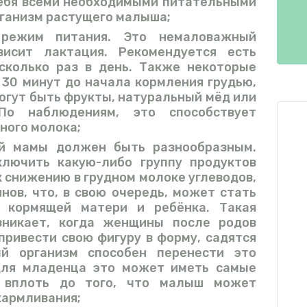
себя всеми необходимыми питательными
рганизм растущего малыша;
 режим питания. Это немаловажный
висит лактация. Рекомендуется есть
сколько раз в день. Также некоторые
 30 минут до начала кормления грудью,
могут быть фрукты, натуральный мёд или
По наблюдениям, это способствует
ного молока;
ей мамы должен быть разнообразным.
ключить какую-либо группу продуктов
к снижению в грудном молоке углеводов,
нов, что, в свою очередь, может стать
у кормящей матери и ребёнка. Такая
зникает, когда женщины после родов
привести свою фигуру в форму, садятся
ый организм способен перенести это
 для младенца это может иметь самые
, вплоть до того, что малыш может
кармливания;