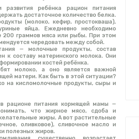
и развития ребёнка рацион питания
ержать достаточное количество белка.
одукты (молоко, кефир, простокваша),
куриные яйца. Ежедневно необходимо
е 200 граммов мяса или рыбы. При этом
мендуется чередовать между собой.
тания — молочные продукты, состав
н к составу материнского молока. Они
формировании костей ребёнка.
бят молоко, а оно является важной
щей матери. Как быть в этой ситуации?
ко на кисломолочные продукты, сыры и
в рационе питания кормящей мамы —
онимать, что жирное мясо, сдоба и
желательные жиры. А вот растительные
ечное, оливковое), сливочное масло и
ки полезных жиров.
рмливания существенно возраст
ает