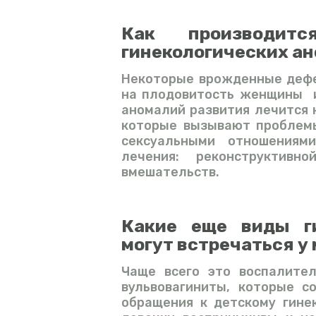
Как производит
гинекологических а
Некоторые врожденные дефе
на плодовитость женщины и
аномалий развития лечится 
которые вызывают проблемы
сексуальными отношениями
лечения: реконструктивно
вмешательств.
Какие еще виды ги
могут встречаться у
Чаще всего это воспалител
вульвовагиниты, которые с
обращения к детскому гине