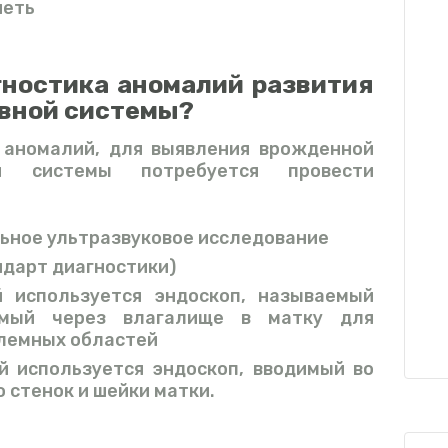
неть
гностика аномалий развития
вной системы?
 аномалий, для выявления врожденной
ой системы потребуется провести
льное ультразвуковое исследование
ндарт диагностики)
й используется эндоскоп, называемый
яемый через влагалище в матку для
блемных областей
ой используется эндоскоп, вводимый во
 стенок и шейки матки.