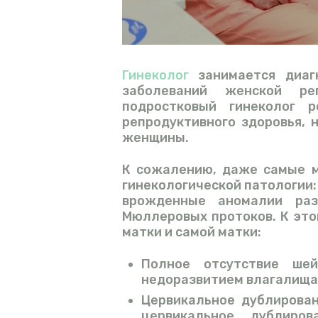
Гинеколог
занимается диагн
заболеваний женской ре
подростковый гинеколог 
репродуктивного здоровья,
женщины.
К сожалению, даже самые м
гинекологической патологии
врожденные аномалии ра
Мюллеровых протоков. К это
матки и самой матки:
Полное отсутствие ше
недоразвитием влагалища
Цервикальное дублирован
цервикальное дублиро