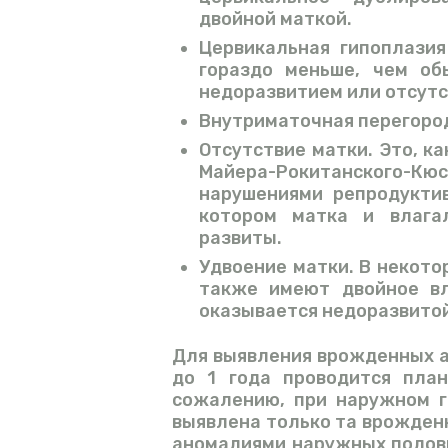
двойной маткой.
Цервикальная гипоплазия
гораздо меньше, чем об
недоразвитием или отсутс
Внутриматочная перегород
Отсутствие матки. Это, к
Майера-Рокитанского-Кюс
нарушениями репродуктив
котором матка и влага
развиты.
Удвоение матки. В некот
также имеют двойное вл
оказывается недоразвитой
Для выявления врожденных а
до 1 года проводится план
сожалению, при наружном г
выявлена только та врожден
аномалиями наружных половы