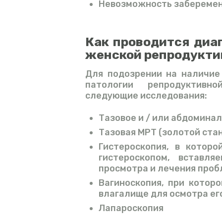
Невозможность забереме
Как проводится диа
женской репродукти
Для подозрении на наличие
патологии репродуктивн
следующие исследования:
Тазовое и / или абдомина
Тазовая МРТ (золотой ста
Гистероскопия, в которо
гистероскопом, вставл
просмотра и лечения про
Вагиноскопия, при котор
влагалище для осмотра его
Лапароскопия