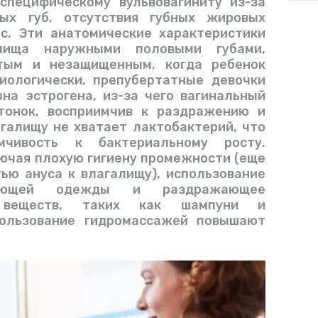
специфическому вульвовагиниту из-за
ых губ, отсутствия губных жировых
с. Эти анатомические характеристики
лища наружными половыми губами,
тым и незащищенным, когда ребенок
зиологически, препубертатные девочки
на эстрогена, из-за чего вагинальный
тонок, восприимчив к раздражению и
агалищу не хватает лактобактерий, что
мчивость к бактериальному росту.
ючая плохую гигиену промежности (еще
ью ануса к влагалищу), использование
ирующей одежды и раздражающее
х веществ, таких как шампуни и
ользование гидромассажей повышают