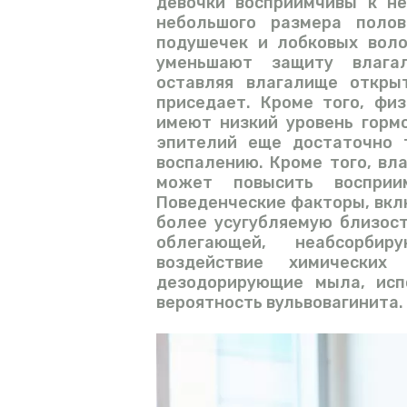
девочки восприимчивы к не
небольшого размера полов
подушечек и лобковых воло
уменьшают защиту влага
оставляя влагалище откры
приседает. Кроме того, фи
имеют низкий уровень гормо
эпителий еще достаточно 
воспалению. Кроме того, вл
может повысить восприи
Поведенческие факторы, вкл
более усугубляемую близост
облегающей, неабсорб
воздействие химически
дезодорирующие мыла, исп
вероятность вульвовагинита.