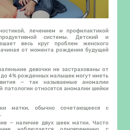
остикой, лечением и профилактикой
продуктивной системы. Детский и
решает весь круг проблем женского
 начиная от момента рождения будущей
аленькие девочки не застрахованы от
: до 4% рожденных малышек могут иметь
звития — так называемые аномалии
й патологии относятся аномалии шейки
йки матки, обычно сочетающееся с
.
ие — наличие двух шеек матки. Часто
вание наблюдается одновременно с