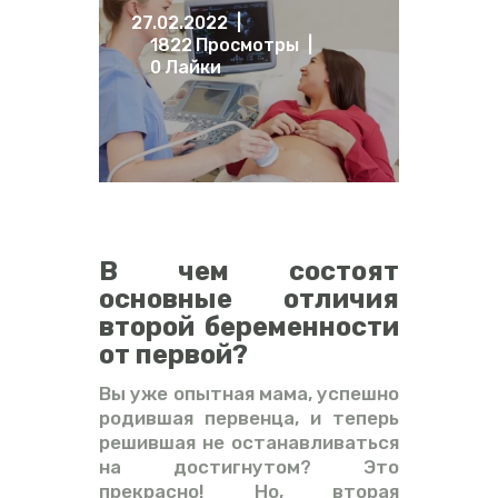
27.02.2022
ВИДЕО
1822
Просмотры
ФОРУМ
0
Лайки
В чем состоят
основные отличия
второй беременности
от первой?
Вы уже опытная мама, успешно
родившая первенца, и теперь
решившая не останавливаться
на достигнутом? Это
прекрасно! Но, вторая