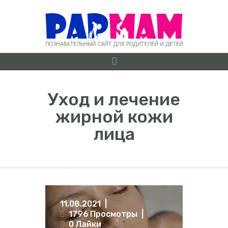
Уход и лечение
жирной кожи
О ПРОЕКТЕ
лица
БЕРЕМЕННОСТЬ ОТ
А ДО Я
ГРУДНИЧКИ
ДОШКОЛЯТА
ШКОЛЬНИКИ
11.08.2021
ИГРЫ
1796
Просмотры
ЛАЙФХАКИ
0
Лайки