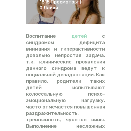
1815
Просмотры
ВИДЕО
0
Лайки
ФОРУМ
Воспитание
детей
с
синдромом дефицита
внимания и гиперактивности
довольно непростая задача,
т.к. клинические проявления
данного синдрома ведут к
социальной дезадаптации. Как
правило, родители таких
детей испытывают
колоссальную психо-
эмоциональную нагрузку,
часто отмечается повышенная
раздражительность,
тревожность, чувство вины.
Выполнение несложных