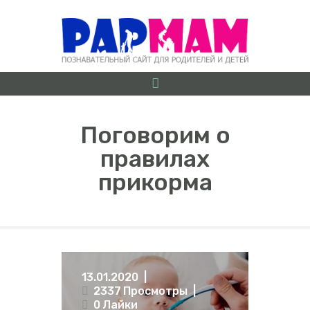
Поговорим о
правилах
О ПРОЕКТЕ
прикорма
БЕРЕМЕННОСТЬ ОТ
А ДО Я
ГРУДНИЧКИ
ДОШКОЛЯТА
ШКОЛЬНИКИ
13.01.2020
ИГРЫ
2337
Просмотры
ЛАЙФХАКИ
0
Лайки