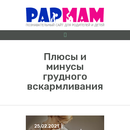
Плюсы и
минусы
О ПРОЕКТЕ
грудного
БЕРЕМЕННОСТЬ ОТ
вскармливания
А ДО Я
ГРУДНИЧКИ
ДОШКОЛЯТА
ШКОЛЬНИКИ
ИГРЫ
25.02.2021
ЛАЙФХАКИ