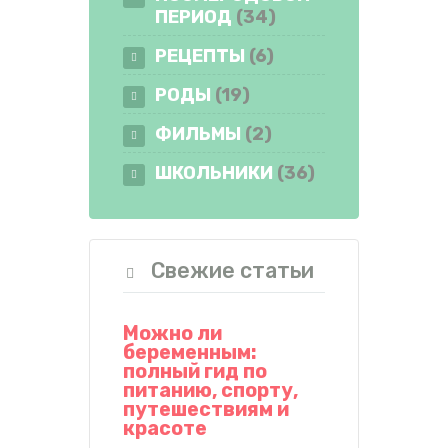
ПЕРИОД
(34)
РЕЦЕПТЫ
(6)
РОДЫ
(19)
ФИЛЬМЫ
(2)
ШКОЛЬНИКИ
(36)
Свежие статьи
Можно ли
беременным:
полный гид по
питанию, спорту,
путешествиям и
красоте