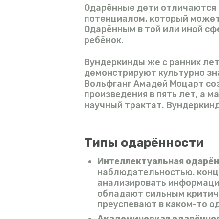
Одарённые дети отличаются б
потенциалом, который может 
Одарённым в той или иной с
ребёнок.
Вундеркинды же с ранних ле
демонстрируют культурно зн
Вольфганг Амадей Моцарт со
произведения в пять лет, а м
научный трактат. Вундеркинд
Типы одарённости
Интеллектуальная одарё
наблюдательностью, конц
анализировать информацию
обладают сильным критиче
преуспевают в каком-то о
Академическая одарённо