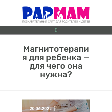
Магнитотерапи
я для ребенка —
О ПРОЕКТЕ
для чего она
БЕРЕМЕННОСТЬ ОТ
нужна?
А ДО Я
ГРУДНИЧКИ
ДОШКОЛЯТА
ШКОЛЬНИКИ
ИГРЫ
20.06.2022
ЛАЙФХАКИ