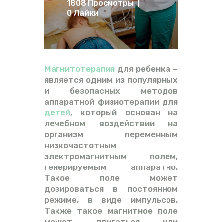
1808
Просмотры
ВИДЕО
0
Лайки
ФОРУМ
Магнитотерапия
для ребенка –
является одним из популярных
и безопасных методов
аппаратной физиотерапии для
детей
, который основан на
лечебном воздействии на
организм переменным
низкочастотным
электромагнитным полем,
генерируемым аппаратно.
Такое поле может
дозироваться в постоянном
режиме, в виде импульсов.
Также такое магнитное поле
может двигаться или