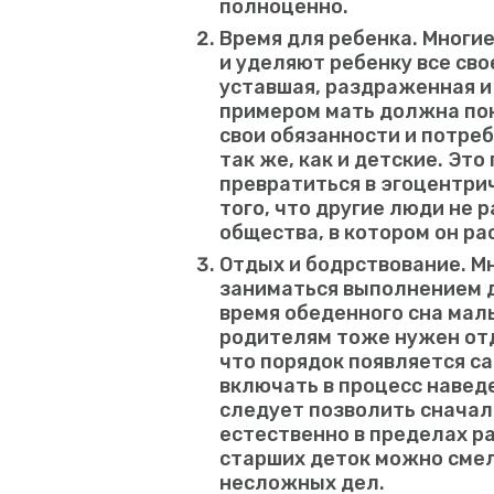
полноценно.
Время для ребенка. Многи
и уделяют ребенку все сво
уставшая, раздраженная и
примером мать должна пок
свои обязанности и потре
так же, как и детские. Эт
превратиться в эгоцентри
того, что другие люди не
общества, в котором он ра
Отдых и бодрствование. М
заниматься выполнением 
время обеденного сна мал
родителям тоже нужен отд
что порядок появляется са
включать в процесс навед
следует позволить сначал
естественно в пределах ра
старших деток можно сме
несложных дел.