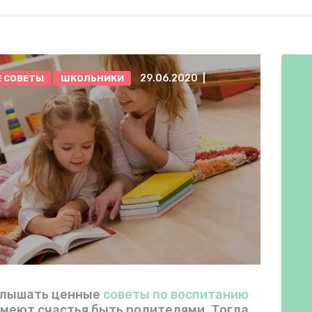
И
ИГРЫ
29.06.2020
 СОВЕТЫ
ШКОЛЬНИКИ
ЛАЙФХАКИ
ВИДЕО
ФОРУМ
слышать ценные
советы по воспитанию
имеют счастья быть родителями. Тогда