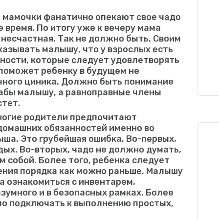
е мамочки фанатично опекают свое чадо
е время. По итогу уже к вечеру мама
 несчастная. Так не должно быть. Своим
азывать малышу, что у взрослых есть
бности, которые следует удовлетворять
о поможет ребенку в будущем не
чного циника. Должно быть понимание
 рабы малышу, а равноправные члены
стет.
ногие родители предпочитают
домашних обязанностей именно во
ыша. Это грубейшая ошибка. Во-первых,
ых. Во-вторых, чадо не должно думать,
м собой. Более того, ребенка следует
ения порядка как можно раньше. Малышу
а ознакомиться с инвентарем,
зумного и в безопасных рамках. Более
ло подключать к выполнению простых,