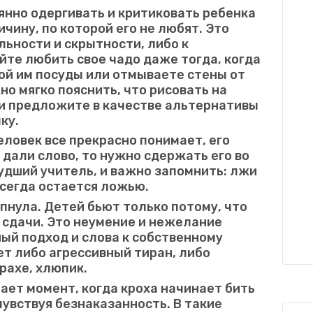
янно одергивать и критиковать ребенка
ичину, по которой его не любят. Это
льности и скрытности, либо к
йте любить свое чадо даже тогда, когда
ой им посуды или отмываете стены от
о мягко пояснить, что рисовать на
 и предложите в качестве альтернативы
ку.
еловек все прекрасно понимает, его
 дали слово, то нужно сдержать его во
худший учитель, и важно запомнить: лжи
всегда остается ложью.
пнула. Детей бьют только потому, что
ь сдачи. Это неумение и нежелание
ый подход и слова к собственному
ет либо агрессивный тиран, либо
рахе, хлюпик.
ает момент, когда кроха начинает бить
чувствуя безнаказанность. В такие