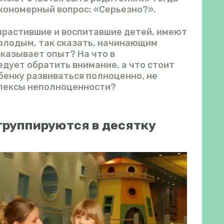
кономерный вопрос: «Серьезно?».
ырастившие и воспитавшие детей, имеют
олодым, так сказать, начинающим
сказывает опыт? На что в
дует обратить внимание, а что стоит
бенку развиваться полноценно, не
плексы неполноценности?
группируются в десятку