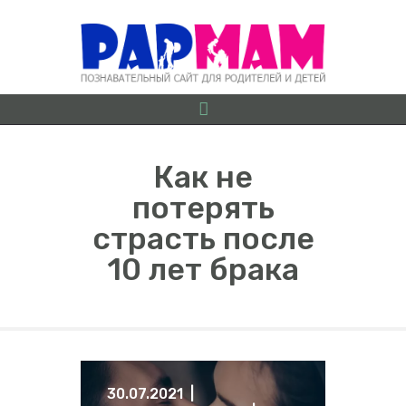
Как не
потерять
О ПРОЕКТЕ
страсть после
БЕРЕМЕННОСТЬ ОТ
10 лет брака
А ДО Я
ГРУДНИЧКИ
ДОШКОЛЯТА
ШКОЛЬНИКИ
ИГРЫ
30.07.2021
ЛАЙФХАКИ