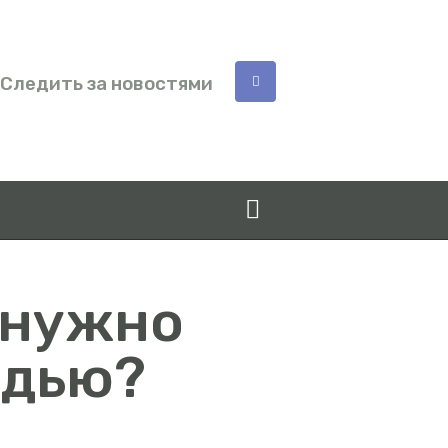
Следить за новостями
о нужно
удью?