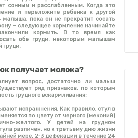
ет сонным и расслабленным. Когда это
ление и переложите ребенка к другой
 малыша, пока он не прекратит сосать
орону — следующее кормление начинайте
закончили кормить. В то время как
осать обе груди, некоторым малышам
 груди.
ок получает молока?
олнует вопрос, достаточно ли малыш
Существует ряд признаков, по которым
ость грудного вскармливания:
ывают испражнения. Как правило, стул в
меняется по цвету от черного (меконий)
ично-желтого. У детей на грудном
тула различен, но к третьему дню жизни
райней мере, 2-3 дефекации в течение 24