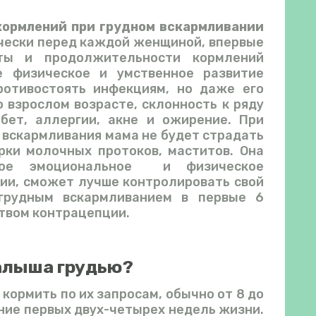
ормлений при грудном вскармливании
ически перед каждой женщиной, впервые
ты и продолжительности кормлений
е физическое и умственное развитие
ротивостоять инфекциям, но даже его
 взрослом возрасте, склонность к ряду
абет, аллергии, акне и ожирение. При
 вскармливания мама не будет страдать
орки молочных протоков, маститов. Она
кое эмоциональное и физическое
ии, сможет лучше контролировать свой
грудным вскармливанием в первые 6
твом контрацепции.
малыша грудью?
ормить по их запросам, обычно от 8 до
ение первых двух-четырех недель жизни.