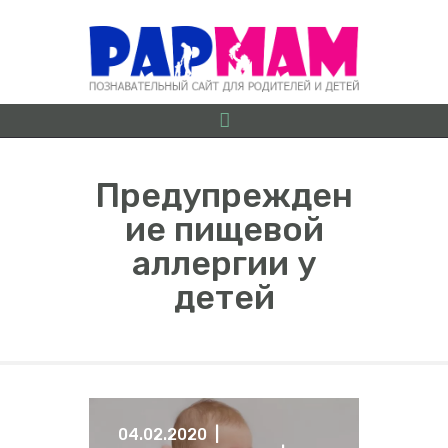
Предупрежден
ие пищевой
О ПРОЕКТЕ
аллергии у
БЕРЕМЕННОСТЬ ОТ
детей
А ДО Я
ГРУДНИЧКИ
ДОШКОЛЯТА
ШКОЛЬНИКИ
ИГРЫ
04.02.2020
ЛАЙФХАКИ