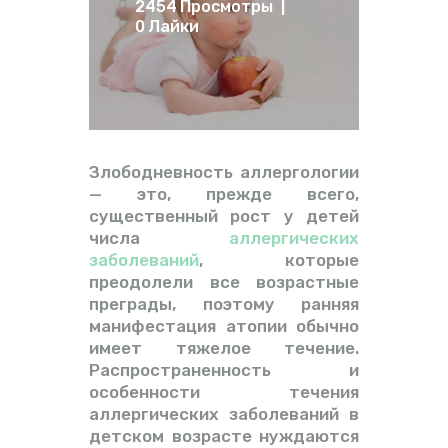
2454
Просмотры
ВИДЕО
0
Лайки
ФОРУМ
Злободневность аллергологии
— это, прежде всего,
существенный рост у детей
числа
аллергических
заболеваний
, которые
преодолели все возрастные
преграды, поэтому ранняя
манифестация атопии обычно
имеет тяжелое течение.
Распространенность и
особенности течения
аллергических заболеваний в
детском возрасте нуждаются