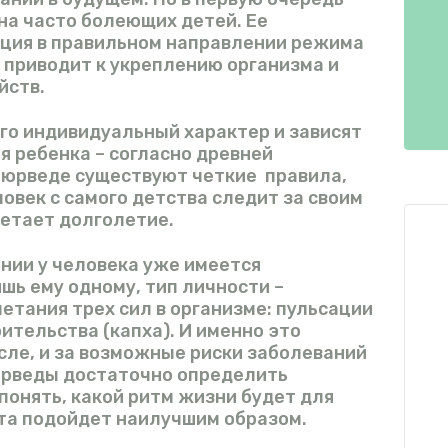
 на часто болеющих детей. Ее
кция в правильном направлении режима
о приводит к укреплению организма и
йств.
го индивидуальный характер и зависят
я ребенка – согласно древней
аюрведе существуют четкие правила,
овек с самого детства следит за своим
ретает долголетие.
нии у человека уже имеется
шь ему одному, тип личности –
етания трех сил в организме: пульсации
оительства (капха). И именно это
исле, и за возможные риски заболеваний
аюрведы достаточно определить
понять, какой ритм жизни будет для
ета подойдет наилучшим образом.