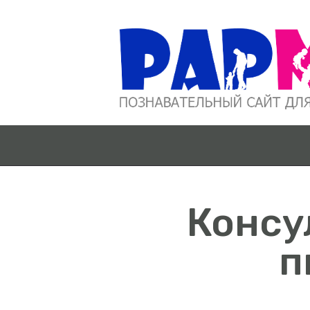
Консу
п