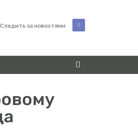
Следить за новостями
ровому
да