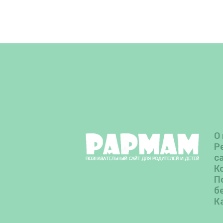
О
Р
с
К
П
б
К