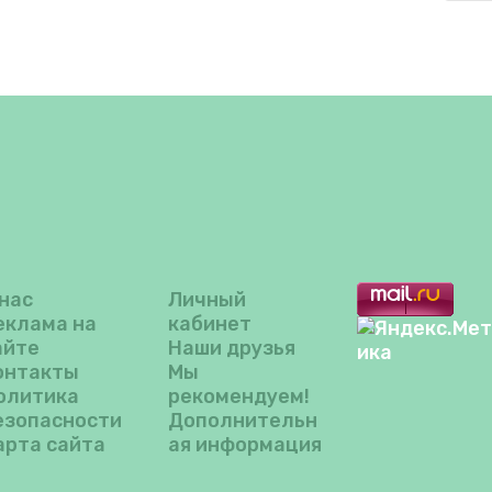
 нас
Личный
еклама на
кабинет
айте
Наши друзья
онтакты
Мы
олитика
рекомендуем!
езопасности
Дополнительн
арта сайта
ая информация