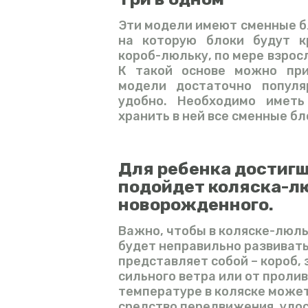
Эти модели имеют сменные бл
на которую блоки будут к
короб-люльку, по мере взросл
К такой основе можно при
модели достаточно популя
удобно. Необходимо имет
хранить в ней все сменные бл
Для ребенка достигш
подойдет коляска-лю
новорожденного.
Важно, чтобы в коляске-люль
будет неправильно развивать
представляет собой – короб
сильного ветра или от проли
температуре в коляске может
средство передвижения, удос