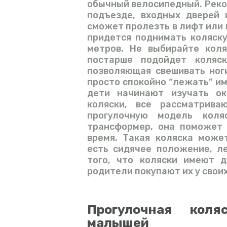
обычный велосипедный. Реко
подъезде, входных дверей 
сможет пролезть в лифт или п
придется поднимать коляску
метров. Не выбирайте кол
постарше подойдет коляс
позволяющая свешивать ног
просто спокойно “лежать” им
дети начинают изучать о
коляски, все рассматрива
прогулочную модель коля
трансформер, она поможет 
время. Такая коляска може
есть сидячее положение, л
того, что коляски имеют 
родители покупают их у своих
Прогулочная кол
малышей