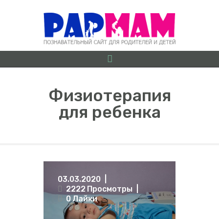
Физиотерапия
для ребенка
О ПРОЕКТЕ
БЕРЕМЕННОСТЬ ОТ
А ДО Я
ГРУДНИЧКИ
ДОШКОЛЯТА
03.03.2020
ШКОЛЬНИКИ
2222
Просмотры
0
Лайки
ИГРЫ
ЛАЙФХАКИ