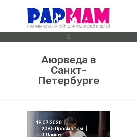
Аюрведа в
Санкт-
О ПРОЕКТЕ
Петербурге
БЕРЕМЕННОСТЬ ОТ
А ДО Я
ГРУДНИЧКИ
ДОШКОЛЯТА
ШКОЛЬНИКИ
19.07.2020
ИГРЫ
2085
Просмотры
ЛАЙФХАКИ
0
Лайки