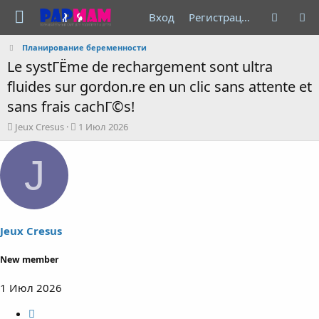
Вход
Регистрация
Планирование беременности
Le systГЁme de rechargement sont ultra
fluides sur gordon.re en un clic sans attente et
sans frais cachГ©s!
А
Д
Jeux Cresus
1 Июл 2026
в
а
т
т
J
о
а
р
н
т
а
е
ч
м
а
ы
л
Jeux Cresus
а
New member
1 Июл 2026