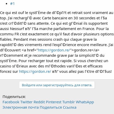
#1
Ce qui est ouf le systГЁme de dГ©pГґt et retrait sont vraiment au
top. J'ai rechargГ© avec Carte bancaire en 30 secondes et Г§a
s'est crГ©ditГ© sans attente. Ce qui est gГ©nial ils supportent
aussi Neosurf вЂ” Г§a marche parfaitement en France. Pour la
commu FR c'est exactement ce qu'il faut d'avoir plusieurs options
fiables. Pendant mes sessions crash qui claque grave la
rapiditГ© des virements rend l'expГ©rience encore meilleure. J'ai
dГ©couvert <a href="
https://gordon.re/
">gordon.re</a>
rГ©cemment et je recommande grave par la simplicitГ© du
systГЁme. Pour recharger tout est rapide. Si vous cherchez un
casino sГ©rieux avec des mГ©thodes variГ©es et efficaces
foncez sur
https://gordon.re/
вЂ” vous allez pas ГЄtre dГ©Г§us!
Войдите или зарегистрируйтесь для ответа.
Поделиться:
Facebook
Twitter
Reddit
Pinterest
Tumblr
WhatsApp
Электронная почта
Поделиться
Ссылка