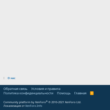
О нас
Обратная связь
Условия и правила
Политика конфиденциальности
Помощь
Главная
R
S
S
®
Community platform by XenForo
© 2010-2021 XenForo Ltd.
Локализация от
XenForo.Info